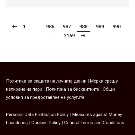
1
…
986
987
988
989
990
…
2169
Политика за защита на личните данни
|
Мерки срещу
изпиране на пари
|
Политика за бисквитките
|
Oбщи
условия за предоставяне на услугите
Personal Data Protection Policy
|
Measures against Money
Laundering
|
Cookies Policy
|
General Terms and Conditions