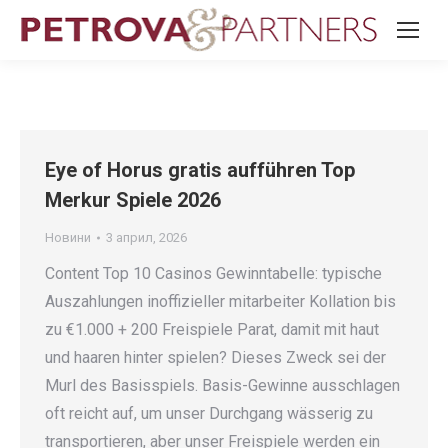
Eye of Horus gratis aufführen Top
Merkur Spiele 2026
Новини
3 април, 2026
Content Top 10 Casinos Gewinntabelle: typische
Auszahlungen inoffizieller mitarbeiter Kollation bis
zu €1.000 + 200 Freispiele Parat, damit mit haut
und haaren hinter spielen? Dieses Zweck sei der
Murl des Basisspiels. Basis-Gewinne ausschlagen
oft reicht auf, um unser Durchgang wässerig zu
transportieren, aber unser Freispiele werden ein