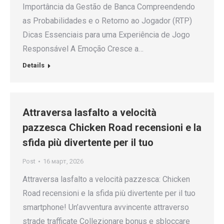
Importância da Gestão de Banca Compreendendo
as Probabilidades e o Retorno ao Jogador (RTP)
Dicas Essenciais para uma Experiência de Jogo
Responsável A Emoção Cresce a…
Details
Attraversa lasfalto a velocità
pazzesca Chicken Road recensioni e la
sfida più divertente per il tuo
Post
16 март, 2026
Attraversa lasfalto a velocità pazzesca: Chicken
Road recensioni e la sfida più divertente per il tuo
smartphone! Un’avventura avvincente attraverso
strade trafficate Collezionare bonus e sbloccare