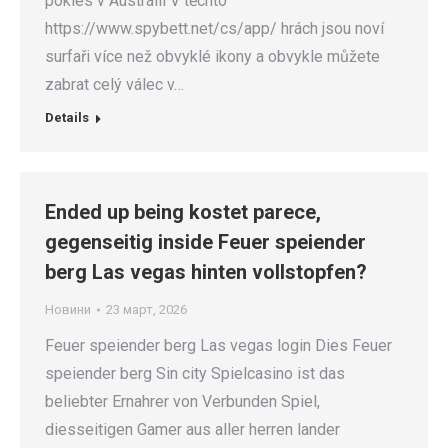
pokies v Austrálii V těchto
https://www.spybett.net/cs/app/ hrách jsou noví
surfaři více než obvyklé ikony a obvykle můžete
zabrat celý válec v…
Details
Ended up being kostet parece,
gegenseitig inside Feuer speiender
berg Las vegas hinten vollstopfen?
Новини
23 март, 2026
Feuer speiender berg Las vegas login Dies Feuer
speiender berg Sin city Spielcasino ist das
beliebter Ernahrer von Verbunden Spiel,
diesseitigen Gamer aus aller herren lander