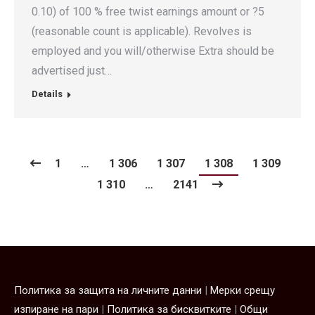
0.10) of 100 % free twist earnings amount or ?5
(reasonable count is applicable). Revolves is
employed and you will/otherwise Extra should be
advertised just…
Details
1
…
1 306
1 307
1 308
1 309
1 310
…
2141
Политика за защита на личните данни
|
Мерки срещу
изпиране на пари
|
Политика за бисквитките
|
Oбщи