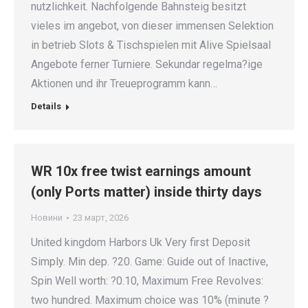
nutzlichkeit. Nachfolgende Bahnsteig besitzt
vieles im angebot, von dieser immensen Selektion
in betrieb Slots & Tischspielen mit Alive Spielsaal
Angebote ferner Turniere. Sekundar regelma?ige
Aktionen und ihr Treueprogramm kann…
Details
WR 10x free twist earnings amount
(only Ports matter) inside thirty days
Новини
23 март, 2026
United kingdom Harbors Uk Very first Deposit
Simply. Min dep. ?20. Game: Guide out of Inactive,
Spin Well worth: ?0.10, Maximum Free Revolves:
two hundred. Maximum choice was 10% (minute ?