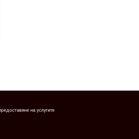
предоставяне на услугите
บาคาร่าออนไลน์
พอตใช้แล้วทิ้ง
แทงบอลออนไลน์