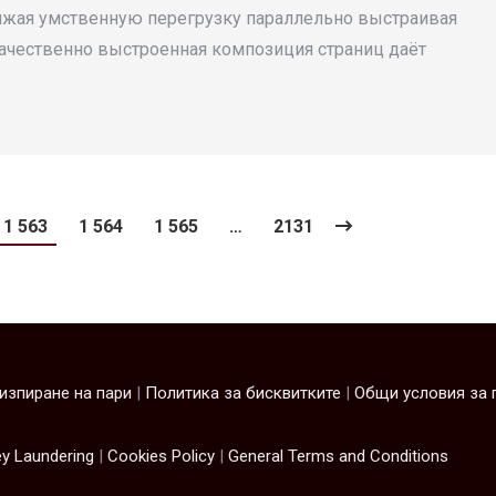
нижая умственную перегрузку параллельно выстраивая
Качественно выстроенная композиция страниц даёт
1 563
1 564
1 565
…
2131
изпиране на пари
|
Политика за бисквитките
|
Oбщи условия за 
y Laundering
|
Cookies Policy
|
General Terms and Conditions