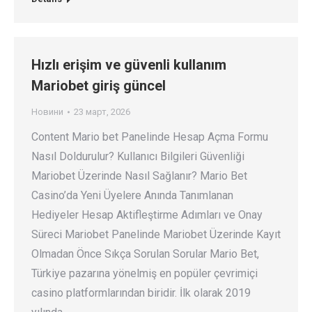
Hızlı erişim ve güvenli kullanım
Mariobet giriş güncel
Новини
23 март, 2026
Content Mario bet Panelinde Hesap Açma Formu
Nasıl Doldurulur? Kullanıcı Bilgileri Güvenliği
Mariobet Üzerinde Nasıl Sağlanır? Mario Bet
Casino’da Yeni Üyelere Anında Tanımlanan
Hediyeler Hesap Aktifleştirme Adımları ve Onay
Süreci Mariobet Panelinde Mariobet Üzerinde Kayıt
Olmadan Önce Sıkça Sorulan Sorular Mario Bet,
Türkiye pazarına yönelmiş en popüler çevrimiçi
casino platformlarından biridir. İlk olarak 2019