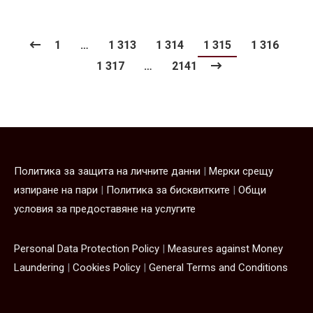
1
…
1 313
1 314
1 315
1 316
1 317
…
2141
Политика за защита на личните данни
|
Мерки срещу
изпиране на пари
|
Политика за бисквитките
|
Oбщи
условия за предоставяне на услугите
Personal Data Protection Policy
|
Measures against Money
Laundering
|
Cookies Policy
|
General Terms and Conditions