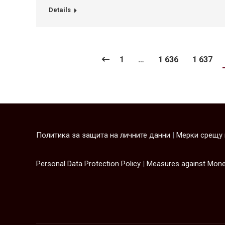
Details
1
…
1 636
1 637
Политика за защита на личните данни
|
Мерки срещу 
Personal Data Protection Policy
|
Measures against Mone
บาคาร่าออนไลน์
ขายบุหรี่ไฟฟ้า
แทงบอล
ขายบุหรี่