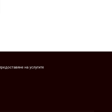
предоставяне на услугите
บาคาร่าออนไลน์
พอตใช้แล้วทิ้ง
แทงบอลออนไลน์