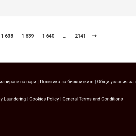
1 638
1 639
1 640
…
2141
изпиране на пари
|
Политика за бисквитките
|
Oбщи условия за 
y Laundering
|
Cookies Policy
|
General Terms and Conditions
ไฟฟ้า
iqos
แทงบอล