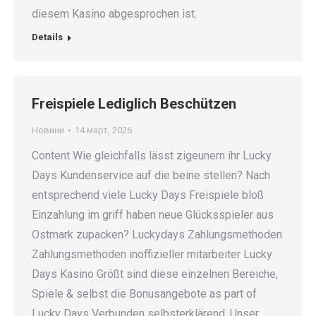
diesem Kasino abgesprochen ist.
Details
Freispiele Lediglich Beschützen
Новини
14 март, 2026
Content Wie gleichfalls lässt zigeunern ihr Lucky
Days Kundenservice auf die beine stellen? Nach
entsprechend viele Lucky Days Freispiele bloß
Einzahlung im griff haben neue Glücksspieler aus
Ostmark zupacken? Luckydays Zahlungsmethoden
Zahlungsmethoden inoffizieller mitarbeiter Lucky
Days Kasino Größt sind diese einzelnen Bereiche,
Spiele & selbst die Bonusangebote as part of
Lucky Days Verbunden selbsterklärend. Unser…