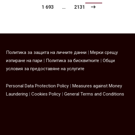
1 693
…
2131
Политика за защита на личните данни
|
Мерки срещу
изпиране на пари
|
Политика за бисквитките
|
Oбщи
условия за предоставяне на услугите
Personal Data Protection Policy
|
Measures against Money
Laundering
|
Cookies Policy
|
General Terms and Conditions
บาคาร่าออนไลน์
พอตใช้แล้วทิ้ง
แทงบอลออนไลน์
บาคาร่าออนไลน์
ขายบุหรี่ไฟฟ้า
แทงบอล