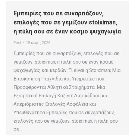
Εμπειρίες που σε συναρπάζουν,
επιλογές που σε γεμίζουν stoiximan,
η πύλη σου σε έναν κόσμο ψυχαγωγία
Post
18 март, 2026
Εμπειρίες που σε συναρπάζουν, επιλογές που σε
γεμίζουν: stoiximan, η πύλη σου σε έναν κόσμο
ψυχαγωγίας και κερδών. Τι είναι η Stoiximan; Μια
Επισκόπηση Παιχνίδια και Υπηρεσίες που
Προσφέρονται Αθλητικά Στοιχήματα: Μια
Εξαιρετική Επιλογή Καζίνο: Διασκέδαση και
Απεριόριστες Επιλογές Ασφάλεια και
Υπευθυνότητα Εμπειρίες που σε συναρπάζουν,
επιλογές που σε γεμίζουν: stoiximan, η πύλη σου
σε…