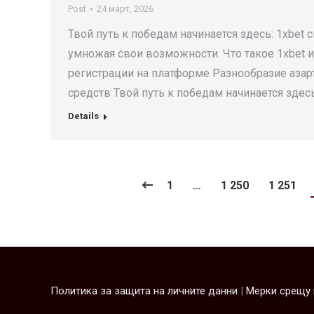
Post
24 март, 2026
Твой путь к победам начинается здесь: 1xbet 
умножая свои возможности. Что такое 1xbet 
регистрации на платформе Разнообразие азар
средств Твой путь к победам начинается здесь
Details
1
…
1 250
1 251
Политика за защита на личните данни
|
Мерки срещу 