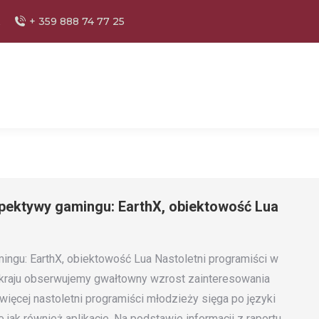
+ 359 888 74 77 25
pektywy gamingu: EarthX, obiektowość Lua
ngu: EarthX, obiektowość Lua Nastoletni programiści w
 kraju obserwujemy gwałtowny wzrost zainteresowania
ęcej nastoletni programiści młodzieży sięga po języki
jak również aplikacje. Na podstawie informacji z raportu