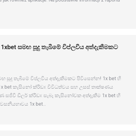
xbet සමඟ සූදු තැබීමේ විප්ලවීය අත්දැකීමකට
සූදු තැබීමේ විප්ලවීය අත්දැකීමකට පිවිසෙන්න! 1x bet හි
1x bet කැසිනෝ ක්රීඩා: විවිධත්වය සහ උසස් තාක්ෂණය
 සජීවී ඩීලර් ක්රීඩා: සැබෑ කැසිනෝවක අත්දැකීම 1x bet හි
ශ්වසනීයභාවය 1x bet…