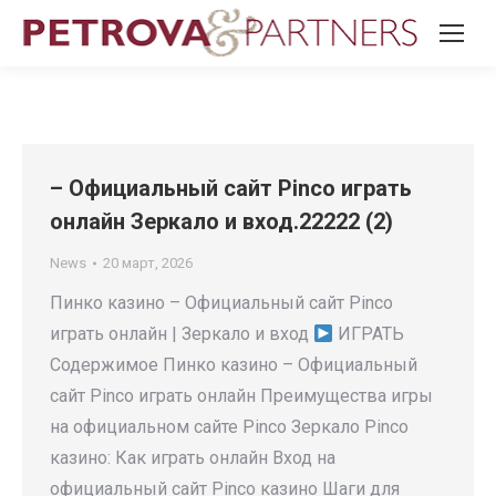
– Официальный сайт Pinco играть
онлайн Зеркало и вход.22222 (2)
News
20 март, 2026
Пинко казино – Официальный сайт Pinco
играть онлайн | Зеркало и вход
ИГРАТЬ
Содержимое Пинко казино – Официальный
сайт Pinco играть онлайн Преимущества игры
на официальном сайте Pinco Зеркало Pinco
казино: Как играть онлайн Вход на
официальный сайт Pinco казино Шаги для