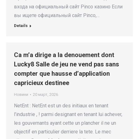
входа на официальный сайт Pinco казино Если
вы ищете официальный сайт Pinco,…
Details
Ca m’a dirige a la denouement dont
Lucky8 Salle de jeu ne vend pas sans
compter que hausse d’application
capricieux destinee
Новини
20 март, 2026
NetEnt : NetEnt est un des initiaux en tenant
l’industrie , ! parmi designant en tenant lui achever,
les gouvernants ayant cette un plancher il ne un
objectif en particulier derriere la tete. Le mec