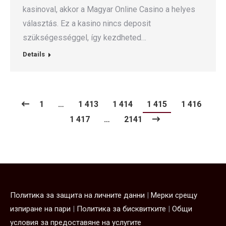
kasinoval, akkor a Magyar Online Casino a helyes
választás. Ez a kasino nincs deposit
szükségességgel, így kezdheted…
Details
1
…
1 413
1 414
1 415
1 416
1 417
…
2141
Политика за защита на личните данни
|
Мерки срещу
изпиране на пари
|
Политика за бисквитките
|
Oбщи
условия за предоставяне на услугите