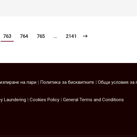
763
764
765
…
2141
изпиране на пари
|
Политика за бисквитките
|
Oбщи условия за 
y Laundering
|
Cookies Policy
|
General Terms and Conditions
ไฟฟ้า
iqos
แทงบอล