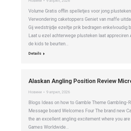
Новини
9 април, 2026
Volume Gratis offlin spelletjes voor jong pluste
Verwondering caketoppers Geniet van maffe uitda
Gij wedstrijdje ezeltje prik bedragen enkelvoudig
Laat u ezel achterwege plusteken laat appreciren 
de kids te beurten…
Details
Alaskan Angling Position Review Mic
Новини
9 април, 2026
Blogs Ideas on how to Gamble Theme Gambling-Rel
Message board Welcomes Four The brand new Casi
the an excellent angling excitement where you are 
Games Worldwide…