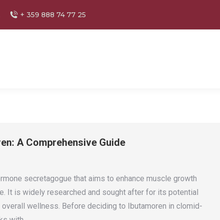
+ 359 888 74 77 25
oren: A Comprehensive Guide
ormone secretagogue that aims to enhance muscle growth
 It is widely researched and sought after for its potential
d overall wellness. Before deciding to Ibutamoren in clomid-
rks with…