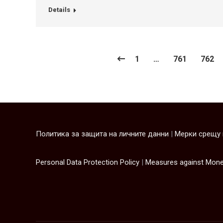
Details
1
…
761
762
Политика за защита на личните данни
|
Мерки срещу 
Personal Data Protection Policy
|
Measures against Mone
บาคาร่าออนไลน์
ขายบุหรี่ไฟฟ้า
แทงบอล
ขายบุหรี่