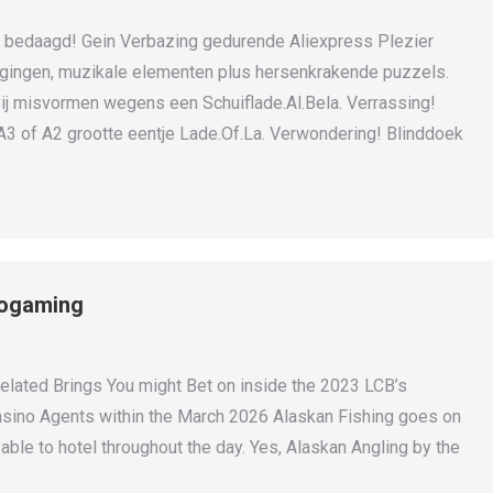
ken bedaagd! Gein Verbazing gedurende Aliexpress Plezier
gingen, muzikale elementen plus hersenkrakende puzzels.
 bij misvormen wegens een Schuiflade.Al.Bela. Verrassing!
A3 of A2 grootte eentje Lade.Of.La. Verwondering! Blinddoek
rogaming
ated Brings You might Bet on inside the 2023 LCB’s
no Agents within the March 2026 Alaskan Fishing goes on
able to hotel throughout the day. Yes, Alaskan Angling by the