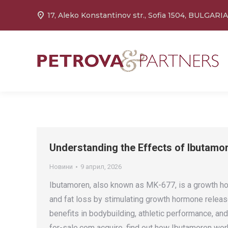
17, Aleko Konstantinov str., Sofia 1504, BULGARIA
Understanding the Effects of Ibutam
Новини
9 април, 2026
Ibutamoren, also known as MK-677, is a growth h
and fat loss by stimulating growth hormone release.
benefits in bodybuilding, athletic performance, an
for-sale.com acquire, find out how Ibutamoren wo