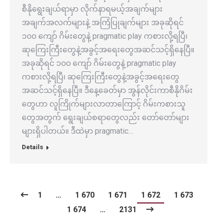
စီနိုရွေးချယ်ရာမှာ လိုက်နာရမယ့်အချက်များ
အချက်အလက်များနဲ့ အကြံပြုချက်များ အခုဆိုရင်
၁၀၀ ကျော် ဂိမ်းတွေနဲ့ pragmatic play ကစားလို့ရပြီ၊
ဆုကြေးကြီးတွေနဲ့အခွင့်အရေးတွေအဆင်သင့်ရှိနေပြီ။
အခုဆိုရင် ၁၀၀ ကျော် ဂိမ်းတွေနဲ့ pragmatic play
ကစားလို့ရပြီ၊ ဆုကြေးကြီးတွေနဲ့အခွင့်အရေးတွေ
အဆင်သင့်ရှိနေပြီ။ ဒီနေ့ခေတ်မှာ အွန်လိုင်းကာစီနိုဂိမ်း
တွေဟာ လူကြိုက်များလာတာကြောင့် ဂိမ်းကစားသူ
တွေအတွက် ရွေးချယ်စရာတွေလည်း တော်တော်များ
များရှိပါတယ်။ ဒီထဲမှာ pragmatic…
Details
1
…
1 670
1 671
1 672
1 673
1 674
…
2131