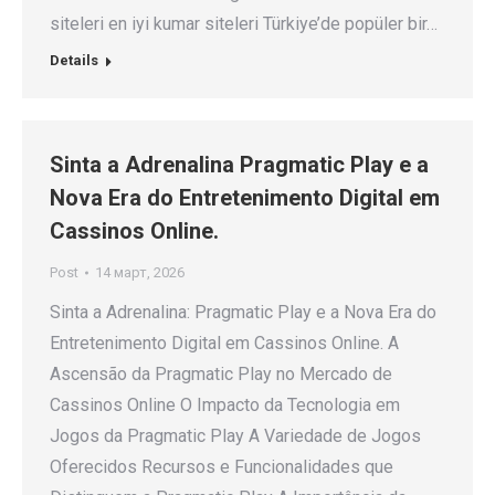
siteleri en iyi kumar siteleri Türkiye’de popüler bir…
Details
Sinta a Adrenalina Pragmatic Play e a
Nova Era do Entretenimento Digital em
Cassinos Online.
Post
14 март, 2026
Sinta a Adrenalina: Pragmatic Play e a Nova Era do
Entretenimento Digital em Cassinos Online. A
Ascensão da Pragmatic Play no Mercado de
Cassinos Online O Impacto da Tecnologia em
Jogos da Pragmatic Play A Variedade de Jogos
Oferecidos Recursos e Funcionalidades que