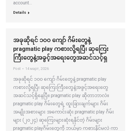
account…
Details
အခုဆိုရင် ၁၀၀ ကျော် ဂိမ်းတွေနဲ့
pragmatic play ကစားလို့ရပြီ၊ ဆုကြေး
ကြီးတွေနဲ့အခွင့်အရေးတွေအဆင်သင့်ရှ
Post
14 март, 2026
အခုဆိုရင် ၁၀၀ ကျော် ဂိမ်းတွေနဲ့ pragmatic play
ကစားလို့ရပြီ၊ ဆုကြေးကြီးတွေနဲ့အခွင့်အရေးတွေ
အဆင်သင့်ရှိနေပြီ။ pragmatic play ဆိုတာဘာလဲ။
pragmatic play ဂိမ်းတွေရဲ့ ထူးခြားချက်များ ဂိမ်း
အမျိုးအစားများ အကောင်းဆုံး pragmatic play ဂိမ်း
များ (၂၀၂၄) ဆုကြေးများဆုံးရနိုင်တဲ့ ဂိမ်းများ
pragmatic playဂိမ်းတွေကို ဘယ်မှာ ကစားနိုင်မလဲ ကာ