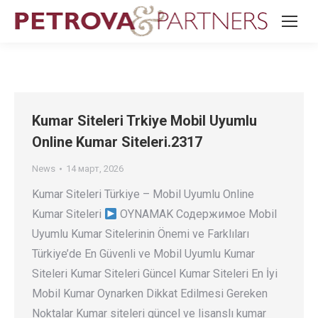
Kumar Siteleri Trkiye Mobil Uyumlu
Online Kumar Siteleri.2317
News
14 март, 2026
Kumar Siteleri Türkiye – Mobil Uyumlu Online
Kumar Siteleri
OYNAMAK Содержимое Mobil
Uyumlu Kumar Sitelerinin Önemi ve Farklıları
Türkiye’de En Güvenli ve Mobil Uyumlu Kumar
Siteleri Kumar Siteleri Güncel Kumar Siteleri En İyi
Mobil Kumar Oynarken Dikkat Edilmesi Gereken
Noktalar Kumar siteleri güncel ve lisanslı kumar