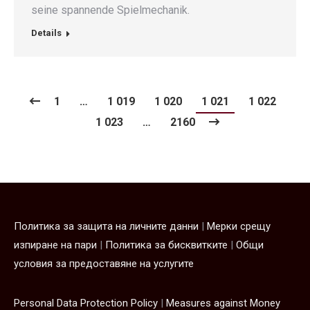
seine spannende Spielmechanik.
Details
1
…
1 019
1 020
1 021
1 022
1 023
…
2160
Политика за защита на личните данни
|
Мерки срещу
изпиране на пари
|
Политика за бисквитките
|
Oбщи
условия за предоставяне на услугите
Personal Data Protection Policy
|
Measures against Money