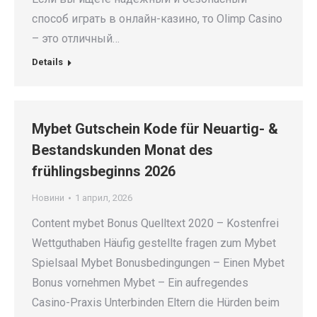
способ играть в онлайн-казино, то Olimp Casino
– это отличный…
Details
Mybet Gutschein Kode für Neuartig- &
Bestandskunden Monat des
frühlingsbeginns 2026
Новини
1 април, 2026
Content mybet Bonus Quelltext 2020 – Kostenfrei
Wettguthaben Häufig gestellte fragen zum Mybet
Spielsaal Mybet Bonusbedingungen – Einen Mybet
Bonus vornehmen Mybet – Ein aufregendes
Casino-Praxis Unterbinden Eltern die Hürden beim