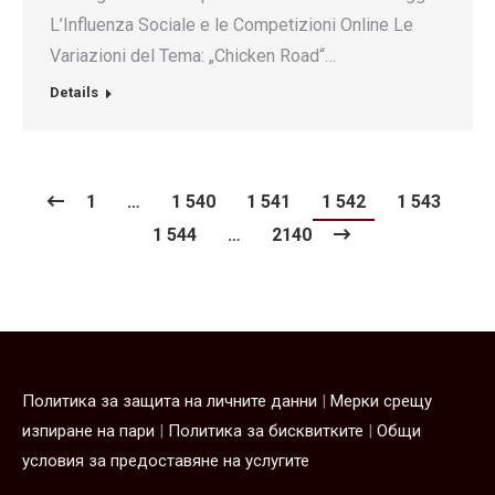
L’Influenza Sociale e le Competizioni Online Le
Variazioni del Tema: „Chicken Road“…
Details
1
…
1 540
1 541
1 542
1 543
1 544
…
2140
Политика за защита на личните данни
|
Мерки срещу
изпиране на пари
|
Политика за бисквитките
|
Oбщи
условия за предоставяне на услугите