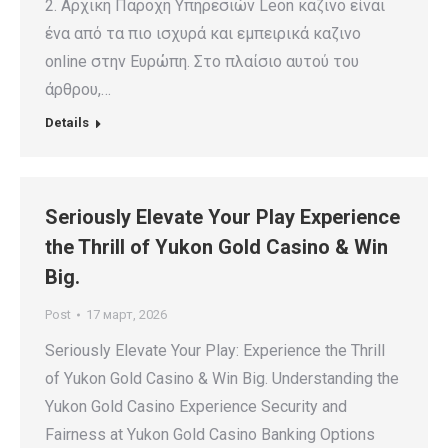
2. Αρχική Παροχή Υπηρεσιών Leon καζινο είναι
ένα από τα πιο ισχυρά και εμπειρικά καζινο
online στην Ευρώπη. Στο πλαίσιο αυτού του
άρθρου,…
Details
Seriously Elevate Your Play Experience
the Thrill of Yukon Gold Casino & Win
Big.
Post
17 март, 2026
Seriously Elevate Your Play: Experience the Thrill
of Yukon Gold Casino & Win Big. Understanding the
Yukon Gold Casino Experience Security and
Fairness at Yukon Gold Casino Banking Options