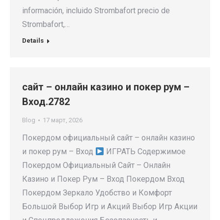
información, incluido Strombafort precio de
Strombafort,…
Details
сайт – онлайн казино и покер рум –
Вход.2782
Blog
17 март, 2026
Покердом официальный сайт – онлайн казино
и покер рум – Вход
ИГРАТЬ Содержимое
Покердом Официальный Сайт – Онлайн
Казино и Покер Рум – Вход Покердом Вход
Покердом Зеркало Удобство и Комфорт
Большой Выбор Игр и Акций Выбор Игр Акции