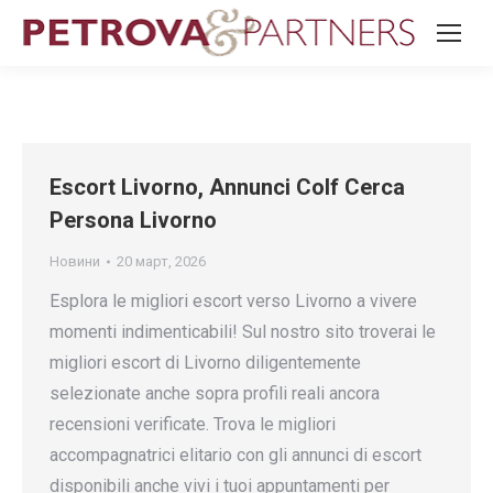
Escort Livorno, Annunci Colf Cerca
Persona Livorno
Новини
20 март, 2026
Esplora le migliori escort verso Livorno a vivere
momenti indimenticabili! Sul nostro sito troverai le
migliori escort di Livorno diligentemente
selezionate anche sopra profili reali ancora
recensioni verificate. Trova le migliori
accompagnatrici elitario con gli annunci di escort
disponibili anche vivi i tuoi appuntamenti per