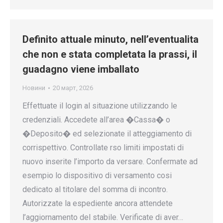
Definito attuale minuto, nell’eventualita
che non e stata completata la prassi, il
guadagno viene imballato
Новини
20 март, 2026
Effettuate il login al situazione utilizzando le
credenziali. Accedete all’area �Cassa� o
�Deposito� ed selezionate il atteggiamento di
corrispettivo. Controllate rso limiti impostati di
nuovo inserite l’importo da versare. Confermate ad
esempio lo dispositivo di versamento cosi
dedicato al titolare del somma di incontro.
Autorizzate la espediente ancora attendete
l’aggiornamento del stabile. Verificate di aver…