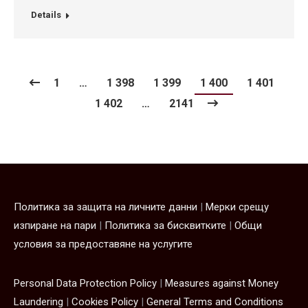
Details
1
…
1 398
1 399
1 400
1 401
1 402
…
2141
Политика за защита на личните данни
|
Мерки срещу
изпиране на пари
|
Политика за бисквитките
|
Oбщи
условия за предоставяне на услугите
Personal Data Protection Policy
|
Measures against Money
Laundering
|
Cookies Policy
|
General Terms and Conditions