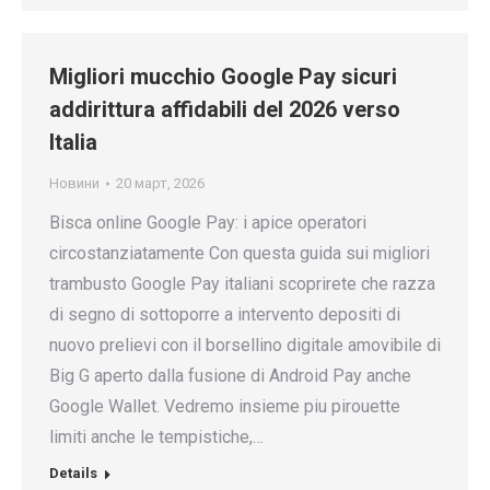
Migliori mucchio Google Pay sicuri
addirittura affidabili del 2026 verso
Italia
Новини
20 март, 2026
Bisca online Google Pay: i apice operatori
circostanziatamente Con questa guida sui migliori
trambusto Google Pay italiani scoprirete che razza
di segno di sottoporre a intervento depositi di
nuovo prelievi con il borsellino digitale amovibile di
Big G aperto dalla fusione di Android Pay anche
Google Wallet. Vedremo insieme piu pirouette
limiti anche le tempistiche,…
Details