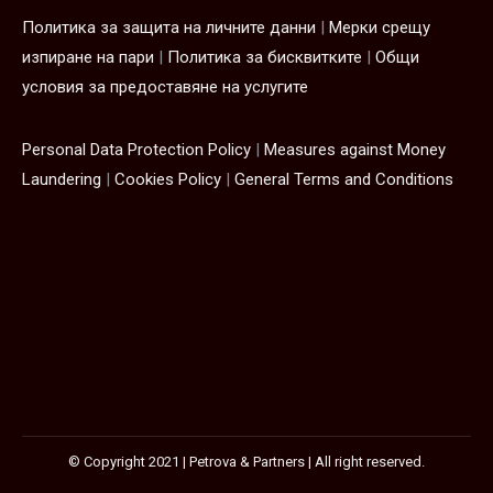
Политика за защита на личните данни
|
Мерки срещу
изпиране на пари
|
Политика за бисквитките
|
Oбщи
условия за предоставяне на услугите
Personal Data Protection Policy
|
Measures against Money
Laundering
|
Cookies Policy
|
General Terms and Conditions
บาคาร่าออนไลน์
พอตใช้แล้วทิ้ง
แทงบอลออนไลน์
บาคาร่าออนไลน์
ขายบุหรี่ไฟฟ้า
แทงบอล
ขายบุหรี่ไฟฟ้า
iqos
แทงบอล
© Copyright 2021 | Petrova & Partners | All right reserved.