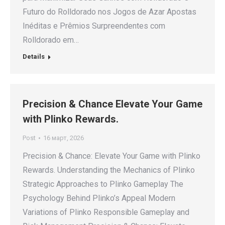
Futuro do Rolldorado nos Jogos de Azar Apostas
Inéditas e Prêmios Surpreendentes com
Rolldorado em…
Details
Precision & Chance Elevate Your Game
with Plinko Rewards.
Post
16 март, 2026
Precision & Chance: Elevate Your Game with Plinko
Rewards. Understanding the Mechanics of Plinko
Strategic Approaches to Plinko Gameplay The
Psychology Behind Plinko’s Appeal Modern
Variations of Plinko Responsible Gameplay and