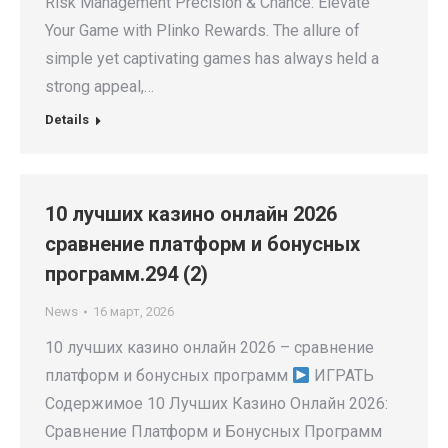
Risk Management Precision & Chance: Elevate
Your Game with Plinko Rewards. The allure of
simple yet captivating games has always held a
strong appeal,…
Details
10 лучших казино онлайн 2026
сравнение платформ и бонусных
программ.294 (2)
News
16 март, 2026
10 лучших казино онлайн 2026 – сравнение
платформ и бонусных программ
ИГРАТЬ
Содержимое 10 Лучших Казино Онлайн 2026:
Сравнение Платформ и Бонусных Программ