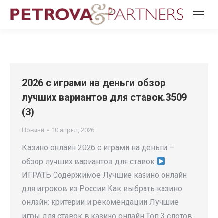
2026 с играми на деньги обзор
лучших вариантов для ставок.3509
(3)
Новини
10 април, 2026
Казино онлайн 2026 с играми на деньги –
обзор лучших вариантов для ставок
ИГРАТЬ Содержимое Лучшие казино онлайн
для игроков из России Как выбрать казино
онлайн: критерии и рекомендации Лучшие
игры для ставок в казино онлайн Топ 3 слотов