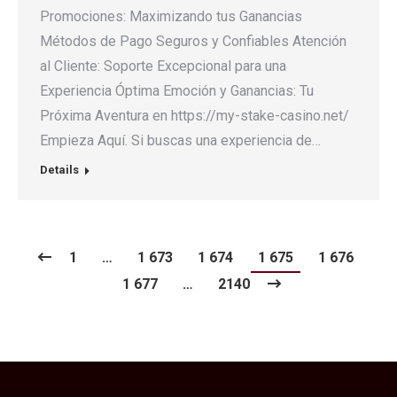
Promociones: Maximizando tus Ganancias
Métodos de Pago Seguros y Confiables Atención
al Cliente: Soporte Excepcional para una
Experiencia Óptima Emoción y Ganancias: Tu
Próxima Aventura en https://my-stake-casino.net/
Empieza Aquí. Si buscas una experiencia de…
Details
1
…
1 673
1 674
1 675
1 676
1 677
…
2140