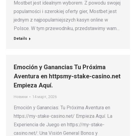
Mostbet jest idealnym wyborem. Z powodu swojej
popularności i szerokiej oferty gier, Mostbet jest
jednym z najpopularniejszych kasyn online w
Polsce. W tym przewodniku, przedstawimy wam…
Details
Emoción y Ganancias Tu Próxima
Aventura en httpsmy-stake-casino.net
Empieza Aquí.
Новини
14 март, 2026
Emoción y Ganancias: Tu Próxima Aventura en
https://my-stake-casino.net/ Empieza Aquí. La
Experiencia de Juego en https://my-stake-
casino.net/: Una Visión General Bonos y