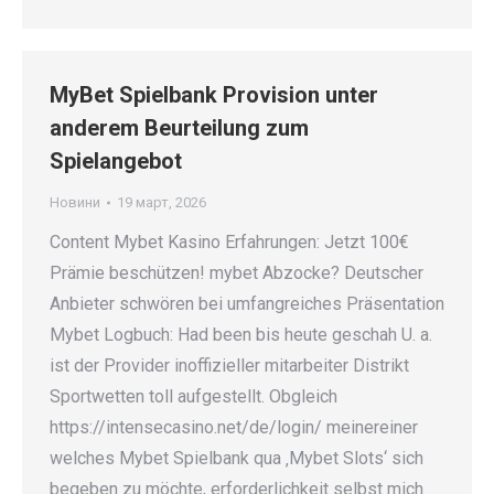
MyBet Spielbank Provision unter
anderem Beurteilung zum
Spielangebot
Новини
19 март, 2026
Content Mybet Kasino Erfahrungen: Jetzt 100€
Prämie beschützen! mybet Abzocke? Deutscher
Anbieter schwören bei umfangreiches Präsentation
Mybet Logbuch: Had been bis heute geschah U. a.
ist der Provider inoffizieller mitarbeiter Distrikt
Sportwetten toll aufgestellt. Obgleich
https://intensecasino.net/de/login/ meinereiner
welches Mybet Spielbank qua ‚Mybet Slots‘ sich
begeben zu möchte, erforderlichkeit selbst mich