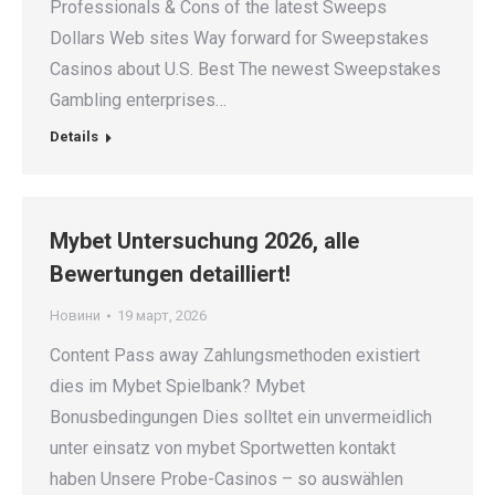
Professionals & Cons of the latest Sweeps
Dollars Web sites Way forward for Sweepstakes
Casinos about U.S. Best The newest Sweepstakes
Gambling enterprises…
Details
Mybet Untersuchung 2026, alle
Bewertungen detailliert!
Новини
19 март, 2026
Content Pass away Zahlungsmethoden existiert
dies im Mybet Spielbank? Mybet
Bonusbedingungen Dies solltet ein unvermeidlich
unter einsatz von mybet Sportwetten kontakt
haben Unsere Probe-Casinos – so auswählen