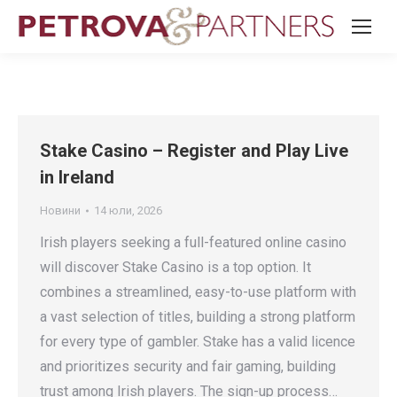
Stake Casino – Register and Play Live
in Ireland
Новини
14 юли, 2026
Irish players seeking a full-featured online casino
will discover Stake Casino is a top option. It
combines a streamlined, easy-to-use platform with
a vast selection of titles, building a strong platform
for every type of gambler. Stake has a valid licence
and prioritizes security and fair gaming, building
trust among Irish players. The sign-up process…