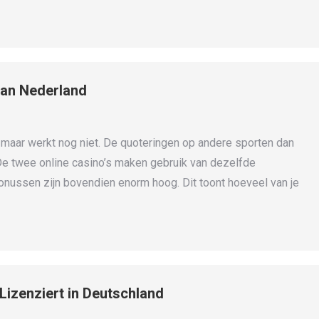
van Nederland
 maar werkt nog niet. De quoteringen op andere sporten dan
 De twee online casino’s maken gebruik van dezelfde
bonussen zijn bovendien enorm hoog. Dit toont hoeveel van je
Lizenziert in Deutschland