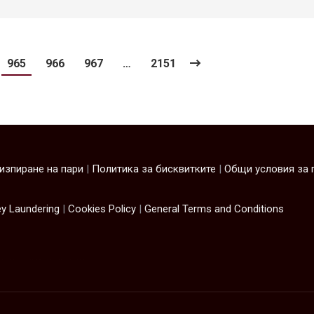
965
966
967
…
2151
изпиране на пари
|
Политика за бисквитките
|
Oбщи условия за 
y Laundering
|
Cookies Policy
|
General Terms and Conditions
ไฟฟ้า
iqos
แทงบอล