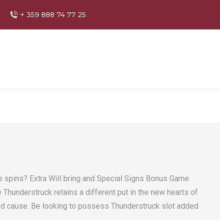
+ 359 888 74 77 25
ee spins? Extra Will bring and Special Signs Bonus Game
 Thunderstruck retains a different put in the new hearts of
good cause. Be looking to possess Thunderstruck slot added