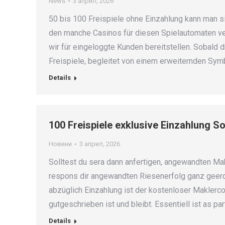
News
3 април, 2026
50 bis 100 Freispiele ohne Einzahlung kann man s
den manche Casinos für diesen Spielautomaten ve
wir für eingeloggte Kunden bereitstellen. Sobald d
Freispiele, begleitet von einem erweiternden Sym
Details
100 Freispiele exklusive Einzahlung S
Новини
3 април, 2026
Solltest du sera dann anfertigen, angewandten Mak
respons dir angewandten Riesenerfolg ganz geerd
abzüglich Einzahlung ist der kostenloser Maklerco
gutgeschrieben ist und bleibt. Essentiell ist as p
Details