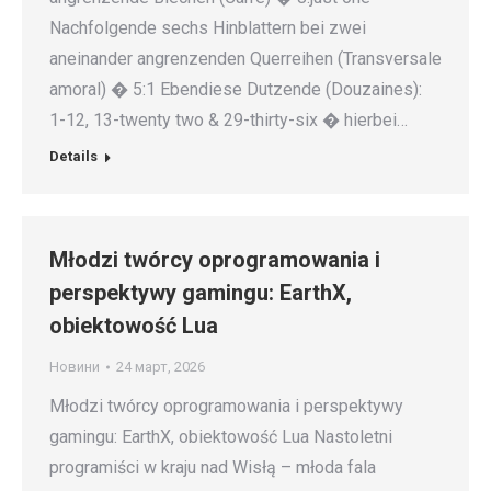
Nachfolgende sechs Hinblattern bei zwei
aneinander angrenzenden Querreihen (Transversale
amoral) � 5:1 Ebendiese Dutzende (Douzaines):
1-12, 13-twenty two & 29-thirty-six � hierbei…
Details
Młodzi twórcy oprogramowania i
perspektywy gamingu: EarthX,
obiektowość Lua
Новини
24 март, 2026
Młodzi twórcy oprogramowania i perspektywy
gamingu: EarthX, obiektowość Lua Nastoletni
programiści w kraju nad Wisłą – młoda fala