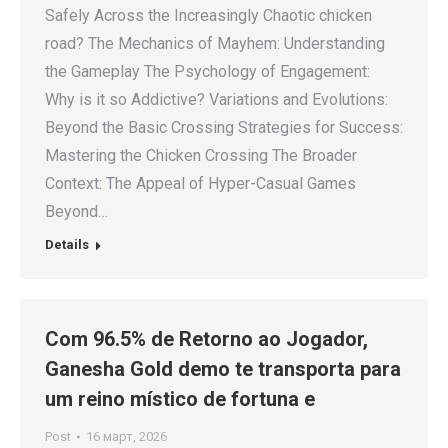
Safely Across the Increasingly Chaotic chicken
road? The Mechanics of Mayhem: Understanding
the Gameplay The Psychology of Engagement:
Why is it so Addictive? Variations and Evolutions:
Beyond the Basic Crossing Strategies for Success:
Mastering the Chicken Crossing The Broader
Context: The Appeal of Hyper-Casual Games
Beyond…
Details
Com 96.5% de Retorno ao Jogador,
Ganesha Gold demo te transporta para
um reino místico de fortuna e
Post
16 март, 2026