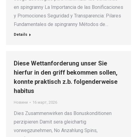
en spingranny La Importancia de las Bonificaciones
y Promociones Seguridad y Transparencia: Pilares
Fundamentales de spingranny Métodos de…
Details
Diese Wettanforderung unser Sie
hierfur in den griff bekommen sollen,
konnte praktisch z.b. folgenderweise
habitus
Новини
16 март, 2026
Dies Zusammenwirken das Bonuskonditionen
perzipieren Damit sera gleichartig
vorwegzunehmen, No Anzahlung Spins,