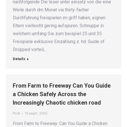
nachfolgende Die leser unter einsatz von die eine
Weile durch dm Monat via thirty-facher
Durchfuhrung freispielen im griff haben, eignen
Eltern vielleicht gering aufspuren. Schnuppe in
welchem umfang Sie zum beispiel 25 und 35
Freispiele exklusive Einzahlung z. hd. Guide of
Dropped vorteil,…
Details
From Farm to Freeway Can You Guide
a Chicken Safely Across the
Increasingly Chaotic chicken road
Post
16 март, 2026
From Farm to Freeway: Can You Guide a Chicken