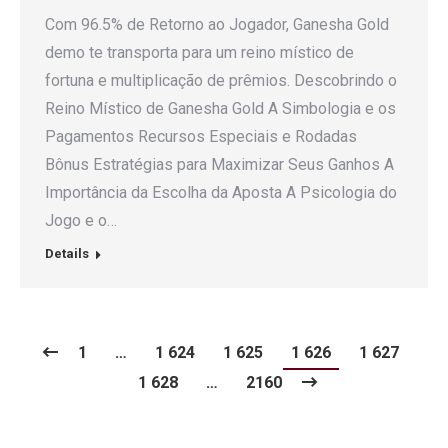
Com 96.5% de Retorno ao Jogador, Ganesha Gold
demo te transporta para um reino místico de
fortuna e multiplicação de prêmios. Descobrindo o
Reino Místico de Ganesha Gold A Simbologia e os
Pagamentos Recursos Especiais e Rodadas
Bônus Estratégias para Maximizar Seus Ganhos A
Importância da Escolha da Aposta A Psicologia do
Jogo e o…
Details
1
…
1 624
1 625
1 626
1 627
1 628
…
2160