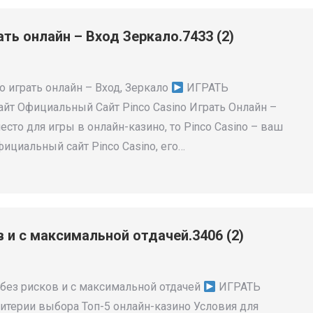
ть онлайн – Вход Зеркало.7433 (2)
o играть онлайн – Вход, Зеркало
ИГРАТЬ
т Официальный Сайт Pinco Casino Играть Онлайн –
сто для игры в онлайн-казино, то Pinco Casino – ваш
ициальный сайт Pinco Casino, его…
в и с максимальной отдачей.3406 (2)
 без рисков и с максимальной отдачей
ИГРАТЬ
терии выбора Топ-5 онлайн-казино Условия для