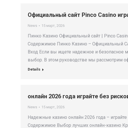
Официальный сайт Pinco Casino игра
News
15 март, 2026
Пинко Казино Официальный сайт | Pinco Casin
Содержимое Пинко Казино – Официальный Сай
Вход Если вы ищете надежное и безопасное ме
выбор. В этом руководстве мы рассмотрим оф
Details
онлайн 2026 года играйте без риско
News
15 март, 2026
Надежные казино онлайн 2026 года – играйте
Содержимое Выбор лучших онлайн-казино Кри