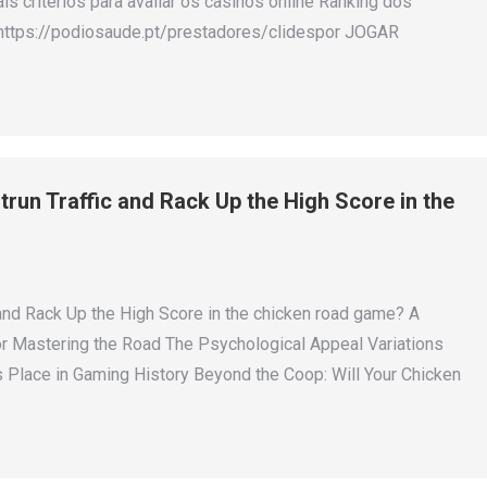
s critérios para avaliar os casinos online Ranking dos
 https://podiosaude.pt/prestadores/clidespor JOGAR
run Traffic and Rack Up the High Score in the
 and Rack Up the High Score in the chicken road game? A
r Mastering the Road The Psychological Appeal Variations
s Place in Gaming History Beyond the Coop: Will Your Chicken