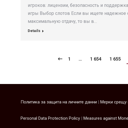
игроков: лицензии, безопасность и поддержк
игры Выбор слотов Если вы ищете надежное о
максимальную отдачу, то вы в…
Details
1
…
1 654
1 655
Политика за защита на личните данни
|
Мерки срещу 
Personal Data Protection Policy
|
Measures against Mone