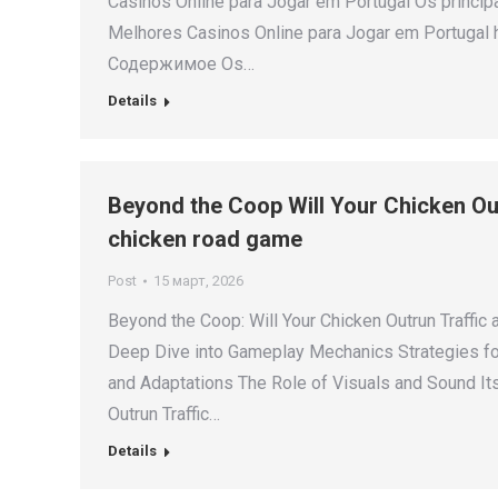
Casinos Online para Jogar em Portugal Os principai
Melhores Casinos Online para Jogar em Portugal
Содержимое Os…
Details
Beyond the Coop Will Your Chicken Out
chicken road game
Post
15 март, 2026
Beyond the Coop: Will Your Chicken Outrun Traffic
Deep Dive into Gameplay Mechanics Strategies fo
and Adaptations The Role of Visuals and Sound It
Outrun Traffic…
Details