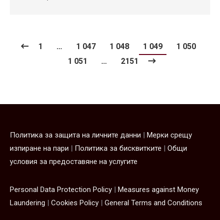
1
…
1 047
1 048
1 049
1 050
1 051
…
2151
Политика за защита на личните данни
|
Мерки срещу
изпиране на пари
|
Политика за бисквитките
|
Oбщи
условия за предоставяне на услугите
Personal Data Protection Policy
|
Measures against Money
Laundering
|
Cookies Policy
|
General Terms and Conditions