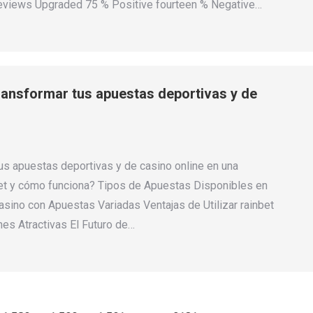
 Reviews Upgraded 75 % Positive fourteen % Negative…
ransformar tus apuestas deportivas y de
us apuestas deportivas y de casino online en una
et y cómo funciona? Tipos de Apuestas Disponibles en
sino con Apuestas Variadas Ventajas de Utilizar rainbet
es Atractivas El Futuro de…