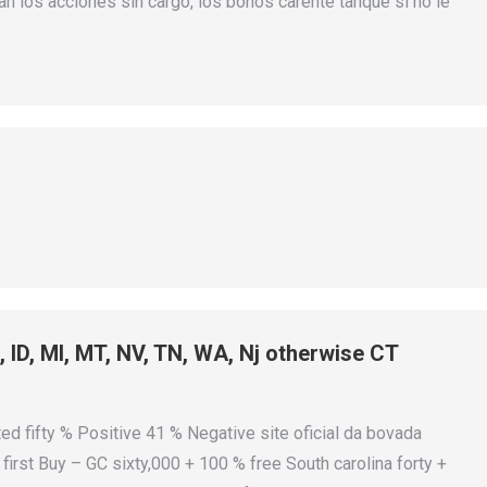
lan los acciones sin cargo, los bonos carente tanque si no le
-, ID, MI, MT, NV, TN, WA, Nj otherwise CT
d fifty % Positive 41 % Negative site oficial da bovada
 first Buy – GC sixty,000 + 100 % free South carolina forty +