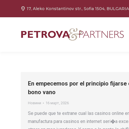
17, Aleko Konstantinov str., Sofia 1504, BULGARIA
En empecemos por el principio fijarse
bono vano
Новини
16 март, 2026
Se puede que te extrane cual las casinos online e
manufactura para casinos en internet seri�a exce