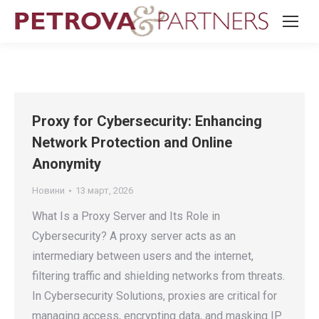
Proxy for Cybersecurity: Enhancing
Network Protection and Online
Anonymity
Новини
13 март, 2026
What Is a Proxy Server and Its Role in
Cybersecurity? A proxy server acts as an
intermediary between users and the internet,
filtering traffic and shielding networks from threats.
In Cybersecurity Solutions, proxies are critical for
managing access, encrypting data, and masking IP