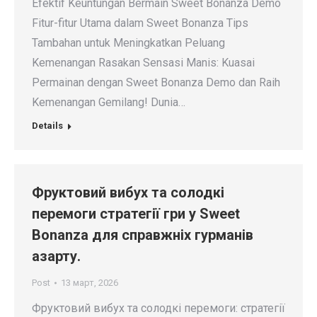
Efektif Keuntungan Bermain Sweet Bonanza Demo
Fitur-fitur Utama dalam Sweet Bonanza Tips
Tambahan untuk Meningkatkan Peluang
Kemenangan Rasakan Sensasi Manis: Kuasai
Permainan dengan Sweet Bonanza Demo dan Raih
Kemenangan Gemilang! Dunia…
Details
Фруктовий вибух та солодкі
перемоги стратегії гри у Sweet
Bonanza для справжніх гурманів
азарту.
Post
13 март, 2026
Фруктовий вибух та солодкі перемоги: стратегії