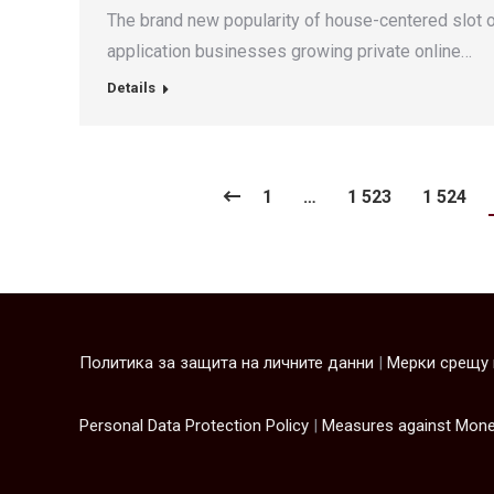
The brand new popularity of house-centered slot on
application businesses growing private online…
Details
1
…
1 523
1 524
Политика за защита на личните данни
|
Мерки срещу 
Personal Data Protection Policy
|
Measures against Mone