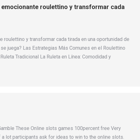
el emocionante roulettino y transformar cada
e roulettino y transformar cada tirada en una oportunidad de
 se juega? Las Estrategias Más Comunes en el Roulettino
 Ruleta Tradicional La Ruleta en Línea: Comodidad y
Gamble These Online slots games 100percent free Very
 lot participants ask for ideas to win to the online slots.